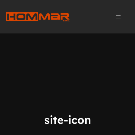
Přeskočit
na
obsah
site-icon