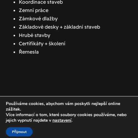
Koordinace staveb
Zemní práce
Zámkové dlažby
Základové desky + základní staveb
Hrubé stavby
Certifikáty + školení
Řemesla
Používáme cookies, abychom vám poskytli nejlepší online
zážitek.
+420 776 774 777
Více informací o tom, které soubory cookies používáme, nebo
jejich vypnutí najdete v
nastavení
.
Homolka Martin
Přijmout