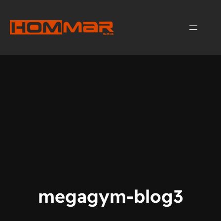
Přeskočit
na
obsah
megagym-blog3