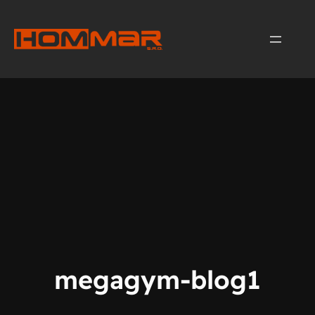
Přeskočit
na
obsah
megagym-blog1