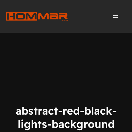
Přeskočit
na
obsah
abstract-red-black-
lights-background